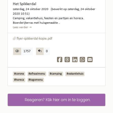
Het Spikkerdal
zaterdag, 24 oktober 2020 (bewerkt op zaterdag, 24 oktober
2020 10:51)
Camping, vakantiehuis, feesten en partijen en horeca.
Boerderijterras met huisgemaakte ..
Lees verder ⇢
flyer-spikkerdal-kopie.pdf
1757
0
#corona
#afhaalmenu
#camping
#vakantiehuis
#horeca
#togomenu
Reageren? Klik hier om in te loggen.