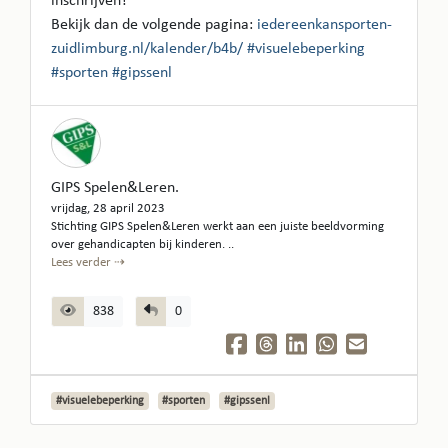
inschrijven?
Bekijk dan de volgende pagina:
iedereenkansporten-
zuidlimburg.nl/kalender/b4b/
#visuelebeperking
#sporten
#gipssenl
GIPS Spelen&Leren.
vrijdag, 28 april 2023
Stichting GIPS Spelen&Leren werkt aan een juiste beeldvorming
over gehandicapten bij kinderen. ..
Lees verder ⇢
838
0
#visuelebeperking
#sporten
#gipssenl