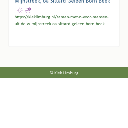
Mijnstreek, oa Sittard Geleen Born Beek
https://kieklimburg.nl/samen-met-n-voor-mensen-
uit-de-w-mijnstreek-oa-sittard-geleen-born-beek
© Kiek Limburg