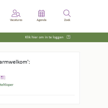
Vacatures
Agenda
Zoek
Klik hier om in te loggen
warmwelkom':
teltloper