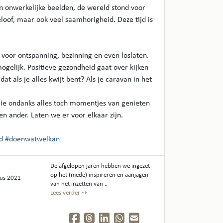
en onwerkelijke beelden, de wereld stond voor
eloof, maar ook veel saamhorigheid. Deze tijd is
 voor ontspanning, bezinning en even loslaten.
gelijk. Positieve gezondheid gaat over kijken
at als je alles kwijt bent? Als je caravan in het
ie ondanks alles toch momentjes van genieten
n ander. Laten we er voor elkaar zijn.
d
#doenwatwelkan
De afgelopen jaren hebben we ingezet
op het (mede) inspireren en aanjagen
tus 2021
van het inzetten van ..
Lees verder ⇢