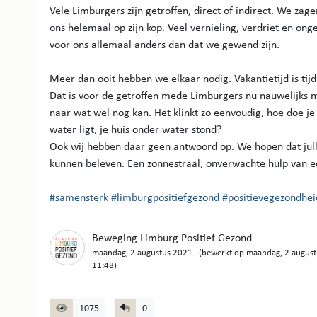
Vele Limburgers zijn getroffen, direct of indirect. We zag
ons helemaal op zijn kop. Veel vernieling, verdriet en ong
voor ons allemaal anders dan dat we gewend zijn.
Meer dan ooit hebben we elkaar nodig. Vakantietijd is tijd
Dat is voor de getroffen mede Limburgers nu nauwelijks mo
naar wat wel nog kan. Het klinkt zo eenvoudig, hoe doe je d
water ligt, je huis onder water stond?
Ook wij hebben daar geen antwoord op. We hopen dat jull
kunnen beleven. Een zonnestraal, onverwachte hulp van ee
#samensterk
#limburgpositiefgezond
#positievegezondhei
Beweging Limburg Positief Gezond
maandag, 2 augustus 2021 (bewerkt op maandag, 2 augus
11:48)
1075
0