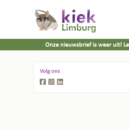
Onze nieuwsbrief is weer uit! Le
Met een voorwoord van onze co
Vaessen.
Volg ons