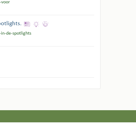
-voor
otlights.
in-de-spotlights